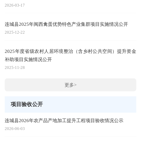
2026-03-17
连城县2025年闽西禽蛋优势特色产业集群项目实施情况公开
2025-12-22
2025年度省级农村人居环境整治（含乡村公共空间）提升资金
补助项目实施情况公开
2025-11-28
更多>
项目验收公开
连城县2026年农产品产地加工提升工程项目验收情况公示
2026-06-03