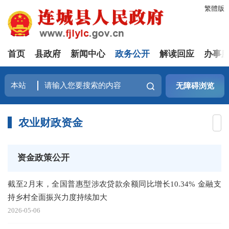
繁體版
首页
县政府
新闻中心
政务公开
解读回应
办事
无障碍浏览
农业财政资金
资金政策公开
截至2月末，全国普惠型涉农贷款余额同比增长10.34% 金融支
持乡村全面振兴力度持续加大
2026-05-06