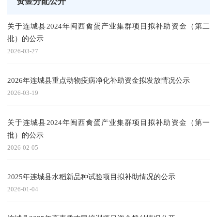
资金分配公开
关于连城县2024年闽西禽蛋产业集群项目拟补助资金（第二
批）的公示
2026-03-27
2026年连城县重点动物疫病净化补助资金拟发放情况公示
2026-03-19
关于连城县2024年闽西禽蛋产业集群项目拟补助资金（第一
批）的公示
2026-02-05
2025年连城县水稻新品种试验项目拟补助情况的公示
2026-01-04