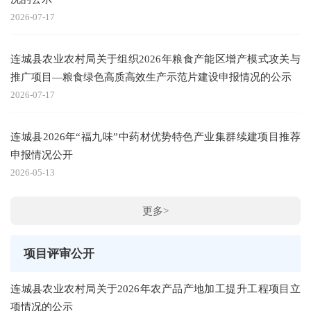
2026-07-17
连城县农业农村局关于组织2026年粮食产能区增产模式攻关与
推广项目—粮食绿色高质高效生产示范片建设申报情况的公示
2026-07-17
连城县2026年“福九味”中药材优势特色产业集群续建项目推荐
申报情况公开
2026-05-13
更多>
项目评审公开
连城县农业农村局关于2026年农产品产地加工提升工程项目立
项情况的公示